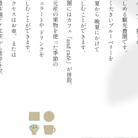
駅から徒歩５分。
アクセスはお車、
楽しむことができます。
ジェラートや
地元産の果物を使った季節の
農園にはカフェ「and café」が併設。
楽しむことができます。
初夏から
甘く大きいブルーベリーを
楽しめる観光農園です。
ブルー
晩夏にかけて
ドリンクを
または