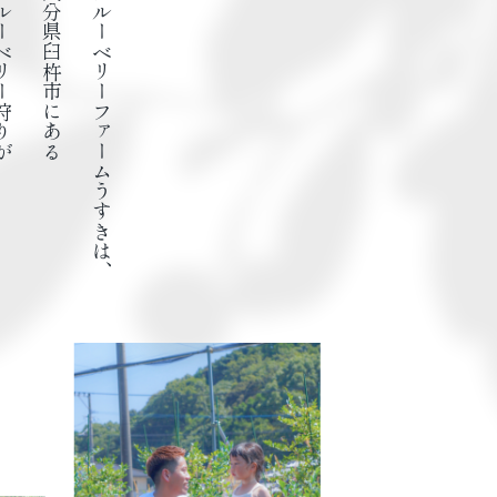
ベリー狩りが
大分県臼杵市にある
ブルーベリーファームうすきは、